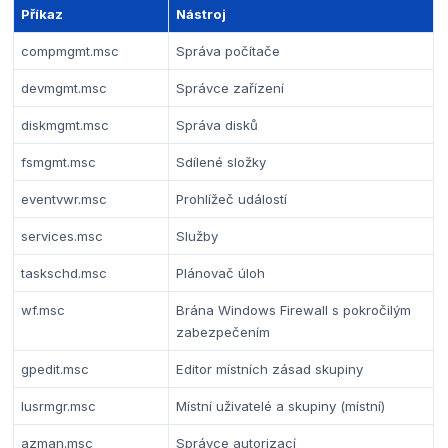
Příkaz
Nástroj
compmgmt.msc
Správa počítače
devmgmt.msc
Správce zařízení
diskmgmt.msc
Správa disků
fsmgmt.msc
Sdílené složky
eventvwr.msc
Prohlížeč událostí
services.msc
Služby
taskschd.msc
Plánovač úloh
wf.msc
Brána Windows Firewall s pokročilým
zabezpečením
gpedit.msc
Editor místních zásad skupiny
lusrmgr.msc
Místní uživatelé a skupiny (místní)
azman.msc
Správce autorizací