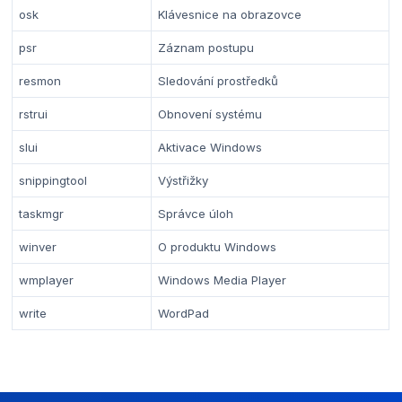
osk
Klávesnice na obrazovce
psr
Záznam postupu
resmon
Sledování prostředků
rstrui
Obnovení systému
slui
Aktivace Windows
snippingtool
Výstřižky
taskmgr
Správce úloh
winver
O produktu Windows
wmplayer
Windows Media Player
write
WordPad