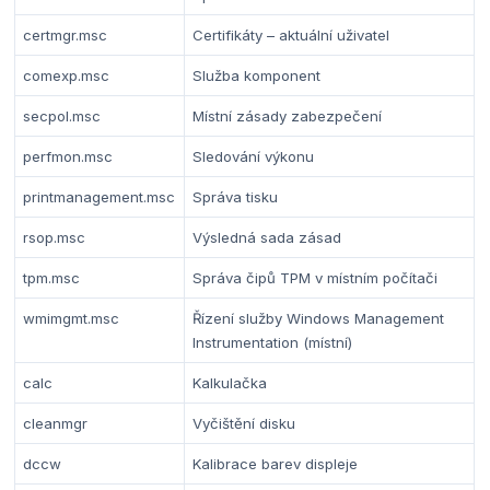
certmgr.msc
Certifikáty – aktuální uživatel
comexp.msc
Služba komponent
secpol.msc
Místní zásady zabezpečení
perfmon.msc
Sledování výkonu
printmanagement.msc
Správa tisku
rsop.msc
Výsledná sada zásad
tpm.msc
Správa čipů TPM v místním počítači
wmimgmt.msc
Řízení služby Windows Management
Instrumentation (místní)
calc
Kalkulačka
cleanmgr
Vyčištění disku
dccw
Kalibrace barev displeje