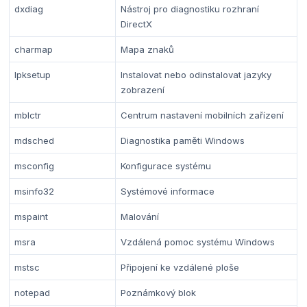
dxdiag
Nástroj pro diagnostiku rozhraní
DirectX
charmap
Mapa znaků
lpksetup
Instalovat nebo odinstalovat jazyky
zobrazení
mblctr
Centrum nastavení mobilních zařízení
mdsched
Diagnostika paměti Windows
msconfig
Konfigurace systému
msinfo32
Systémové informace
mspaint
Malování
msra
Vzdálená pomoc systému Windows
mstsc
Připojení ke vzdálené ploše
notepad
Poznámkový blok