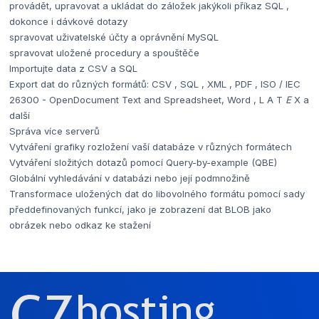
provádět, upravovat a ukládat do záložek jakýkoli příkaz SQL ,
dokonce i dávkové dotazy
spravovat uživatelské účty a oprávnění MySQL
spravovat uložené procedury a spouštěče
Importujte data z CSV a SQL
Export dat do různých formátů: CSV , SQL , XML , PDF , ISO / IEC
26300 - OpenDocument Text and Spreadsheet, Word , L A T
E
X a
další
Správa více serverů
Vytváření grafiky rozložení vaší databáze v různých formátech
Vytváření složitých dotazů pomocí Query-by-example (QBE)
Globální vyhledávání v databázi nebo její podmnožině
Transformace uložených dat do libovolného formátu pomocí sady
předdefinovaných funkcí, jako je zobrazení dat BLOB jako
obrázek nebo odkaz ke stažení