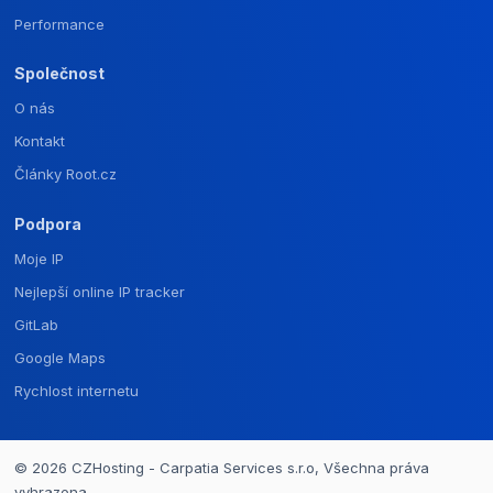
Performance
Společnost
O nás
Kontakt
Články Root.cz
Podpora
Moje IP
Nejlepší online IP tracker
GitLab
Google Maps
Rychlost internetu
© 2026 CZHosting - Carpatia Services s.r.o, Všechna práva
vyhrazena