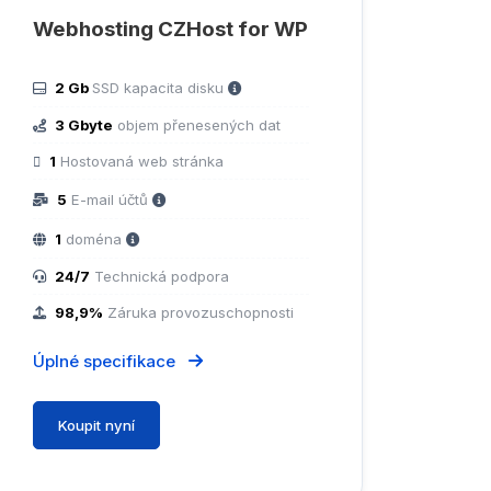
Webhosting CZHost for WP
2 Gb
SSD kapacita disku
3 Gbyte
objem přenesených dat
1
Hostovaná web stránka
5
E-mail účtů
1
doména
24/7
Technická podpora
98,9%
Záruka provozuschopnosti
Úplné specifikace
Koupit nyní