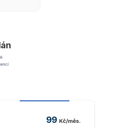
lán
vé
tencí
99
Kč/měs.