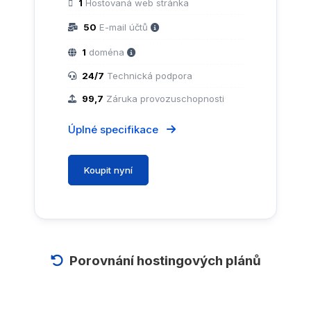
1
Hostovaná web stránka
50
E-mail účtů
1
doména
24/7
Technická podpora
99,7
Záruka provozuschopnosti
Úplné specifikace
Koupit nyní
Porovnání hostingových plánů