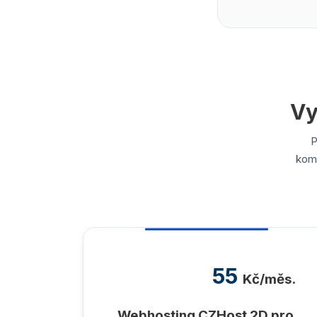
Vy
P
komp
55
Kč/měs.
Webhosting CZHost 2D pro