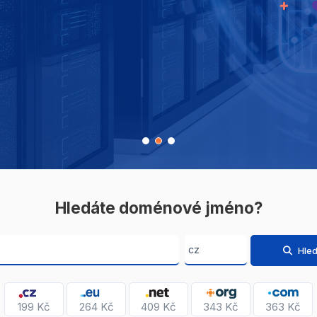
Hledáte doménové jméno?
Hled
199 Kč
264 Kč
409 Kč
343 Kč
363 Kč