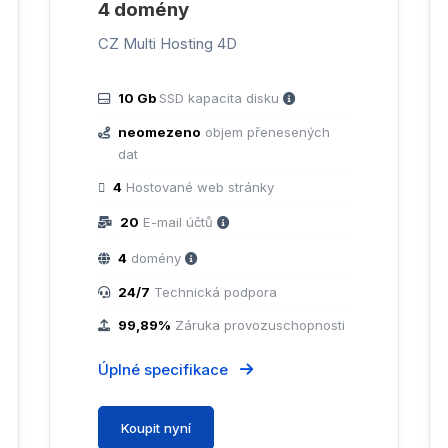
4 domény
CZ Multi Hosting 4D
10 Gb
SSD kapacita disku
neomezeno
objem přenesených
dat
4
Hostované web stránky
20
E-mail účtů
4
domény
24/7
Technická podpora
99,89%
Záruka provozuschopnosti
Úplné specifikace
Koupit nyní