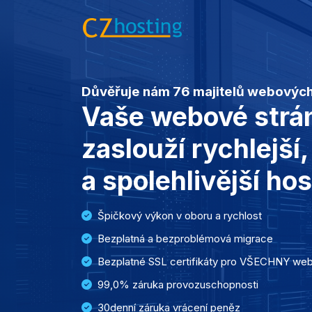
Důvěřuje nám 76 majitelů webových
Vaše webové strán
zaslouží rychlejší
a spolehlivější ho
Špičkový výkon v oboru a rychlost
 měs
Bezplatná a bezproblémová migrace
Bezplatné SSL certifikáty pro VŠECHNY web
99,0% záruka provozuschopnosti
30denní záruka vrácení peněz