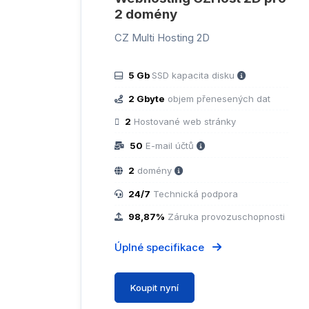
2 domény
CZ Multi Hosting 2D
5 Gb
SSD kapacita disku
2 Gbyte
objem přenesených dat
2
Hostované web stránky
50
E-mail účtů
2
domény
24/7
Technická podpora
98,87%
Záruka provozuschopnosti
Úplné specifikace
Koupit nyní